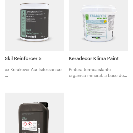
Skil Reinforcer S
Keradecor Klima Paint
ex Kerakover Acrilsilossanico
Pintura termoaislante
orgánica mineral, a base de
resinas vinílicas al agua,
Tratamiento consolidante
lavable, resistente a los
hidrófugo en base disolvente,
mohos.
para la protección de
enfoscados y hormigón.