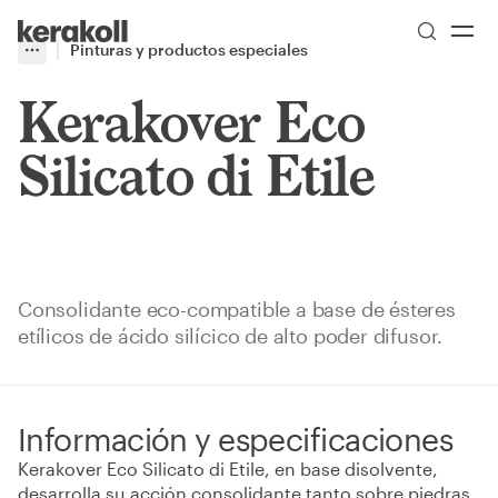
Skip to main content
Go to Homepage
Pinturas y productos especiales
More
Toggle menu
Kerakover Eco
Silicato di Etile
Consolidante eco-compatible a base de ésteres
etílicos de ácido silícico de alto poder difusor.
Información y especificaciones
Kerakover Eco Silicato di Etile, en base disolvente,
desarrolla su acción consolidante tanto sobre piedras