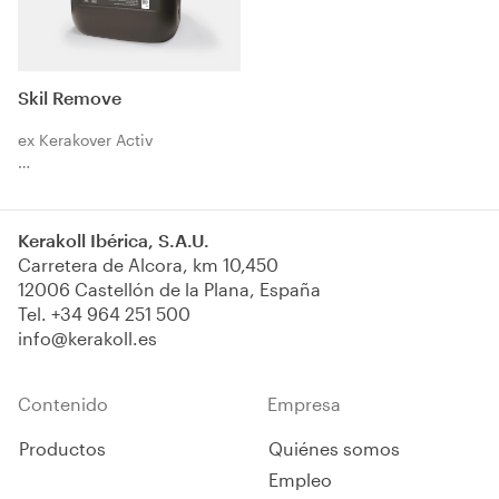
Skil Remove
ex Kerakover Activ
Tratamiento al agua para
eliminar y proteger las
Kerakoll Ibérica, S.A.U.
superficies contra el moho,
Carretera de Alcora, km 10,450
las algas, los hongos y los
12006 Castellón de la Plana, España
líquenes. Interiores y
Tel.
+34 964 251 500
exteriores.
info@kerakoll.es
Contenido
Empresa
Productos
Quiénes somos
Empleo