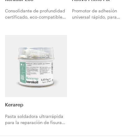
Consolidante de profundidad
Promotor de adhesión
certificado, eco-compatible
universal rápido, para
al agua para soportes
autonivelantes, adhesivos
absorbentes.
cementosos, morteros de
acabado y enfoscados.
Kerarep
Pasta soldadora ultrarrápida
para la reparación de fisuras
y grietas.