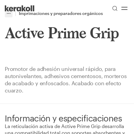
Skip to main content
Go to Homepage
Imprimaciones y preparadores orgánicos
More
Toggle menu
Active Prime Grip
Promotor de adhesión universal rápido, para
autonivelantes, adhesivos cementosos, morteros
de acabado y enfoscados. Acabado con efecto
cuarzo.
Información y especificaciones
La reticulación activa de Active Prime Grip desarrolla
una compatibilidad total con soportes absorbentes y